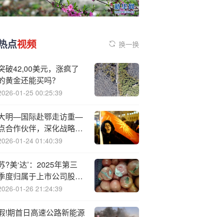
热点
视频
换一换
突破42,00美元，涨疯了
的黄金还能买吗？
2026-01-25 00:25:39
大明—国际赴鄂走访重—
点合作伙伴，深化战略合
作
2026-01-24 01:40:39
苏?美‘达’：2025年第三
季度归属于上市公司股东
的净利润同比增长6.58%
2026-01-26 21:24:39
假!期首日高速公路新能源