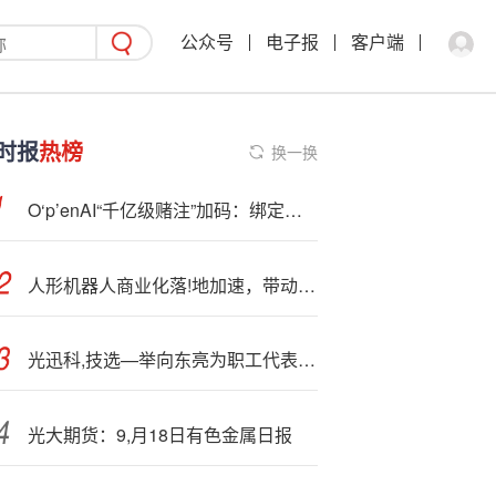
公众号
电子报
客户端
时报
热榜
换一换
O‘p’enAI“千亿级赌注”加码：绑定甲骨文、联姻博通，巨债压身豪赌“星际之门”
人形机器人商业化落!地加速，带动传感器;跨越产业化临界点
光迅科,技选—举向东亮为职工代表董事
光大期货：9,月18日有色金属日报