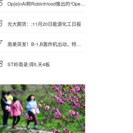
Op{e}nAI称Robinh!ood推出的“OpenAI代币”与其无关
光大期货：;11月20日能源化工日报
南美突发！B-1,B轰炸机出动，特朗普：将很快看到地面军事行动！油价大涨，普京发声
ST岭南录;得5.天4板