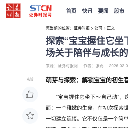
首页
快讯
要闻
股市
您当前的位置：
证券时报
>
公司
>
正文
探索“宝宝握住它坐
场关于陪伴与成长的
来源：证券时报网
作者：张鸥
2026-02-0
萌芽与探索：解锁宝宝的初生
点赞
“宝宝握住它坐下～自己动”，
面：一个稚嫩的生命，在初次探索世
一切建立连接。它不仅仅是一个简单